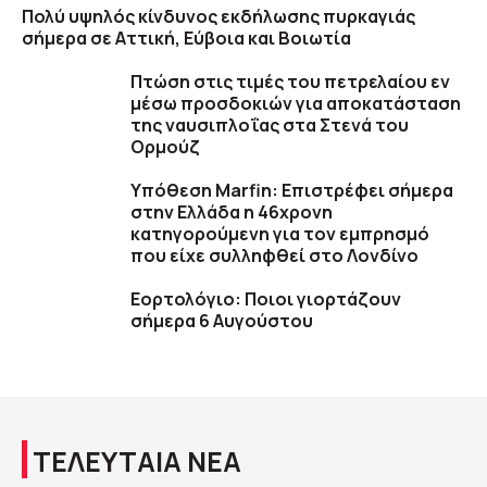
Πολύ υψηλός κίνδυνος εκδήλωσης πυρκαγιάς
σήμερα σε Αττική, Εύβοια και Βοιωτία
Πτώση στις τιμές του πετρελαίου εν
μέσω προσδοκιών για αποκατάσταση
της ναυσιπλοΐας στα Στενά του
Ορμούζ
Υπόθεση Marfin: Επιστρέφει σήμερα
στην Ελλάδα η 46χρονη
κατηγορούμενη για τον εμπρησμό
που είχε συλληφθεί στο Λονδίνο
Εορτολόγιο: Ποιοι γιορτάζουν
σήμερα 6 Αυγούστου
ΤΕΛΕΥΤΑΙΑ ΝΕΑ