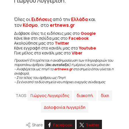
Γιώργου Λυγγερίδη.
Όλες οι
Ειδήσεις
από την
Ελλάδα
και
τον
Κόσμο
, στο
ertnews.gr
Διάβασε όλες τις ειδήσεις μας στο
Google
Κάνε like στη σελίδα μας στο
Facebook
Ακολούθησε μας στο
Twitter
Κάνε εγγραφή στο κανάλι μας στο
Youtube
Γίνε μέλος στο κανάλι μας στο
Viber
Προσοχή! Επιτρέπεται η αναδημοσίευση των πληροφοριών του
παραπάνω άρθρου (
όχι αυτολεξεί
) ή μέρους αυτών μόνο αν:
– Αναφέρεται ως πηγή το
ertnews.gr
στο σημείο όπου γίνεται η
αναφορά.
– Στο τέλος του άρθρου ως Πηγή
– Σε ένα από τα δύο σημεία να υπάρχει ενεργός σύνδεσμος
TAGS
Γιώργος Λυγγερίδης
διακοπή.
δίκη
Δολοφονία Λυγγερίδη
Share
Facebook
Twitter