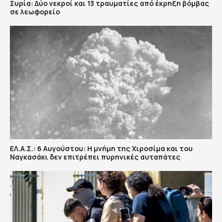
Συρία: Δύο νεκροί και 13 τραυματίες από έκρηξη βόμβας
σε λεωφορείο
ΕΛ.Α.Σ.: 6 Αυγούστου: Η μνήμη της Χιροσίμα και του
Ναγκασάκι δεν επιτρέπει πυρηνικές αυταπάτες