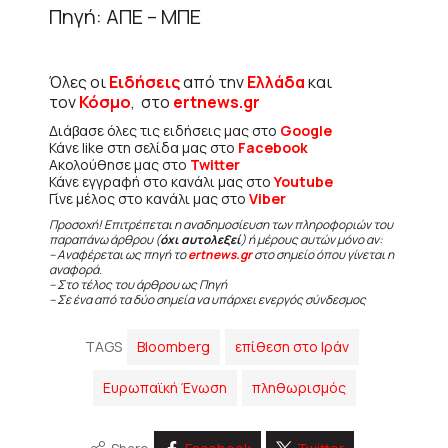
Πηγή: ΑΠΕ – ΜΠΕ
Όλες οι
Ειδήσεις
από την
Ελλάδα
και
τον
Κόσμο
, στο
ertnews.gr
Διάβασε όλες τις ειδήσεις μας στο
Google
Κάνε like στη σελίδα μας στο
Facebook
Ακολούθησε μας στο
Twitter
Κάνε εγγραφή στο κανάλι μας στο
Youtube
Γίνε μέλος στο κανάλι μας στο
Viber
Προσοχή! Επιτρέπεται η αναδημοσίευση των πληροφοριών του
παραπάνω άρθρου (
όχι αυτολεξεί
) ή μέρους αυτών μόνο αν:
– Αναφέρεται ως πηγή το
ertnews.gr
στο σημείο όπου γίνεται η
αναφορά.
– Στο τέλος του άρθρου ως Πηγή
– Σε ένα από τα δύο σημεία να υπάρχει ενεργός σύνδεσμος
TAGS
Bloomberg
επίθεση στο Ιράν
Ευρωπαϊκή Ένωση
πληθωρισμός