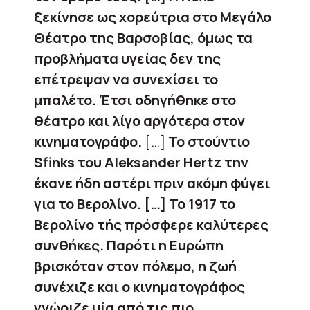
ξεκίνησε ως χορεύτρια στο Μεγάλο
Θέατρο της Βαρσοβίας, όμως τα
προβλήματα υγείας δεν της
επέτρεψαν να συνεχίσει το
μπαλέτο. Έτσι οδηγήθηκε στο
θέατρο και λίγο αργότερα στον
κινηματογράφο.
[…]
Το στούντιο
Sfinks του Aleksander Hertz την
έκανε ήδη αστέρι πριν ακόμη φύγει
για το Βερολίνο. […] Το 1917 το
Βερολίνο τής πρόσφερε καλύτερες
συνθήκες. Παρότι η Ευρώπη
βρισκόταν στον πόλεμο, η ζωή
συνέχιζε και ο κινηματογράφος
γνώριζε μία από τις πιο