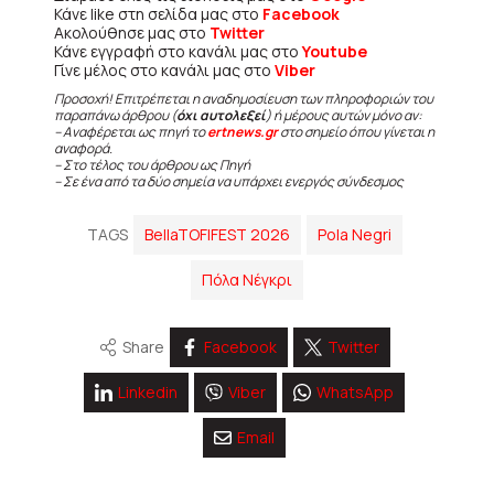
Κάνε like στη σελίδα μας στο
Facebook
Ακολούθησε μας στο
Twitter
Κάνε εγγραφή στο κανάλι μας στο
Youtube
Γίνε μέλος στο κανάλι μας στο
Viber
Προσοχή! Επιτρέπεται η αναδημοσίευση των πληροφοριών του
παραπάνω άρθρου (
όχι αυτολεξεί
) ή μέρους αυτών μόνο αν:
– Αναφέρεται ως πηγή το
ertnews.gr
στο σημείο όπου γίνεται η
αναφορά.
– Στο τέλος του άρθρου ως Πηγή
– Σε ένα από τα δύο σημεία να υπάρχει ενεργός σύνδεσμος
TAGS
BellaTOFIFEST 2026
Pola Negri
Πόλα Νέγκρι
Share
Facebook
Twitter
Linkedin
Viber
WhatsApp
Email