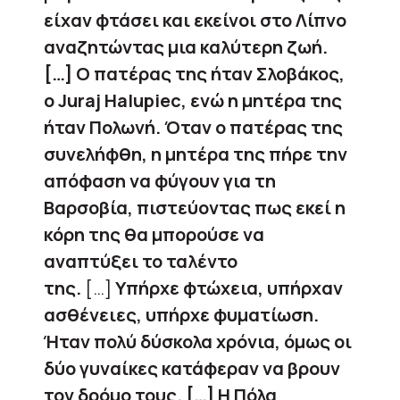
είχαν φτάσει και εκείνοι στο Λίπνο
αναζητώντας μια καλύτερη ζωή.
[…] Ο πατέρας της ήταν Σλοβάκος,
ο Juraj Halupiec, ενώ η μητέρα της
ήταν Πολωνή. Όταν ο πατέρας της
συνελήφθη, η μητέρα της πήρε την
απόφαση να φύγουν για τη
Βαρσοβία, πιστεύοντας πως εκεί η
κόρη της θα μπορούσε να
αναπτύξει το ταλέντο
της.
[…]
Υπήρχε φτώχεια, υπήρχαν
ασθένειες, υπήρχε φυματίωση.
Ήταν πολύ δύσκολα χρόνια, όμως οι
δύο γυναίκες κατάφεραν να βρουν
τον δρόμο τους. […] Η Πόλα