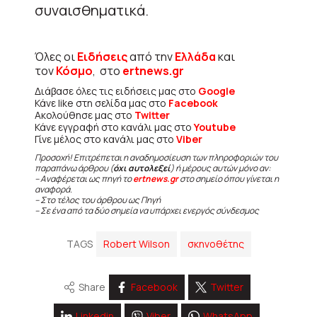
συναισθηματικά.
Όλες οι
Ειδήσεις
από την
Ελλάδα
και
τον
Κόσμο
, στο
ertnews.gr
Διάβασε όλες τις ειδήσεις μας στο
Google
Κάνε like στη σελίδα μας στο
Facebook
Ακολούθησε μας στο
Twitter
Κάνε εγγραφή στο κανάλι μας στο
Youtube
Γίνε μέλος στο κανάλι μας στο
Viber
Προσοχή! Επιτρέπεται η αναδημοσίευση των πληροφοριών του
παραπάνω άρθρου (
όχι αυτολεξεί
) ή μέρους αυτών μόνο αν:
– Αναφέρεται ως πηγή το
ertnews.gr
στο σημείο όπου γίνεται η
αναφορά.
– Στο τέλος του άρθρου ως Πηγή
– Σε ένα από τα δύο σημεία να υπάρχει ενεργός σύνδεσμος
TAGS
Robert Wilson
σκηνοθέτης
Share
Facebook
Twitter
Linkedin
Viber
WhatsApp