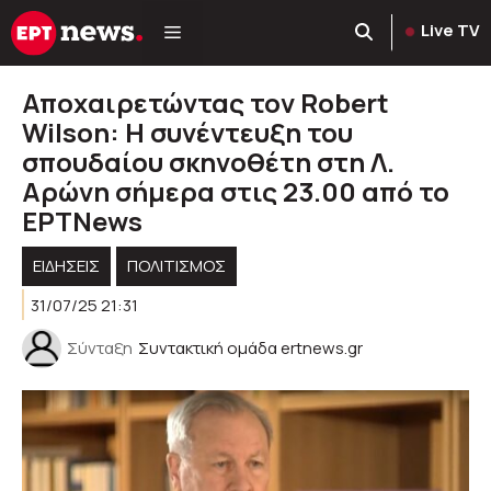
Μετάβαση
Live TV
σε
περιεχόμενο
Αποχαιρετώντας τον Robert
Wilson: H συνέντευξη του
σπουδαίου σκηνοθέτη στη Λ.
Αρώνη σήμερα στις 23.00 από το
ΕΡΤNews
ΕΙΔΗΣΕΙΣ
ΠΟΛΙΤΙΣΜΟΣ
31/07/25 21:31
Σύνταξη
Συντακτική ομάδα ertnews.gr