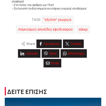
αναφορά.
– Στο τέλος του άρθρου ως Πηγή
– Σε ένα από τα δύο σημεία να υπάρχει ενεργός σύνδεσμος
TAGS
"εξυπνη" γεωργια
παγκοσμιες αλυσίδες εφοδιασμού
χάκερ
Share
Facebook
Twitter
Linkedin
Viber
WhatsApp
Email
ΔΕΙΤΕ ΕΠΙΣΗΣ