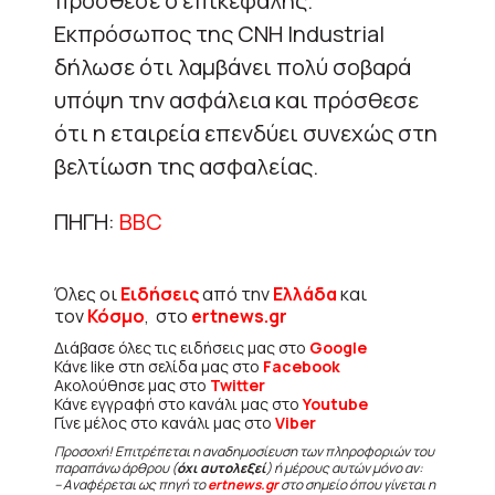
πρόσθεσε ο επικεφαλής.
Εκπρόσωπος της CNH Industrial
δήλωσε ότι λαμβάνει πολύ σοβαρά
υπόψη την ασφάλεια και πρόσθεσε
ότι η εταιρεία επενδύει συνεχώς στη
βελτίωση της ασφαλείας.
ΠΗΓΗ:
BBC
Όλες οι
Ειδήσεις
από την
Ελλάδα
και
τον
Κόσμο
, στο
ertnews.gr
Διάβασε όλες τις ειδήσεις μας στο
Google
Κάνε like στη σελίδα μας στο
Facebook
Ακολούθησε μας στο
Twitter
Κάνε εγγραφή στο κανάλι μας στο
Youtube
Γίνε μέλος στο κανάλι μας στο
Viber
Προσοχή! Επιτρέπεται η αναδημοσίευση των πληροφοριών του
παραπάνω άρθρου (
όχι αυτολεξεί
) ή μέρους αυτών μόνο αν:
– Αναφέρεται ως πηγή το
ertnews.gr
στο σημείο όπου γίνεται η