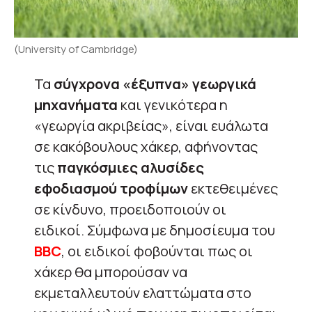
(University of Cambridge)
Τα
σύγχρονα «έξυπνα» γεωργικά
μηχανήματα
και γενικότερα η
«γεωργία ακριβείας», είναι ευάλωτα
σε κακόβουλους χάκερ, αφήνοντας
τις
παγκόσμιες αλυσίδες
εφοδιασμού τροφίμων
εκτεθειμένες
σε κίνδυνο, προειδοποιούν οι
ειδικοί. Σύμφωνα με δημοσίευμα του
BBC
, οι ειδικοί φοβούνται πως οι
χάκερ θα μπορούσαν να
εκμεταλλευτούν ελαττώματα στο