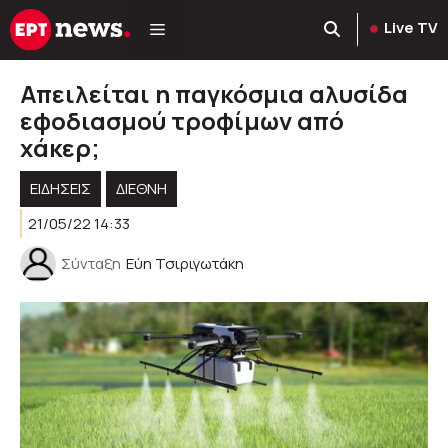
Μετάβαση
Live TV
σε
περιεχόμενο
Απειλείται η παγκόσμια αλυσίδα
εφοδιασμού τροφίμων από
χάκερ;
ΕΙΔΗΣΕΙΣ
ΔΙΕΘΝΗ
21/05/22 14:33
Σύνταξη
Εύη Τσιριγωτάκη