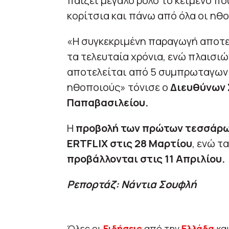
παίζει μεγάλο ρόλο το κείμενο πο
κορίτσια και πάνω από όλα οι ηθο
«Η συγκεκριμένη παραγωγή αποτελ
τα τελευταία χρόνια, ενώ πλαισιώ
αποτελείται από 5 συμπρωταγωνι
ηθοποιούς» τόνισε ο
Διευθύνων 
Παπαβασιλείου.
Η
προβολή των πρώτων τεσσάρων
ERTFLIX στις 28 Μαρτίου
, ενώ τ
προβάλλονται στις 11 Απριλίου.
Ρεπορτάζ: Νάντια Σουφλή
Όλες οι
Ειδήσεις
από την
Ελλάδα
κα