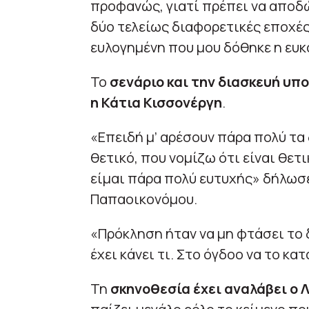
προφανώς, γιατί πρέπει να αποδ
δύο τελείως διαφορετικές εποχέ
ευλογημένη που μου δόθηκε η ευκ
Το
σενάριο και την διασκευή υπ
η Κάτια Κισσονέργη
.
«Επειδή μ’ αρέσουν πάρα πολύ τα
θετικό, που νομίζω ότι είναι θετι
είμαι πάρα πολύ ευτυχής» δήλωσ
Παπαοικονόμου.
«Πρόκληση ήταν να μη φτάσει το δ
έχει κάνει τι. Στο όγδοο να το κα
Τη
σκηνοθεσία έχει αναλάβει ο