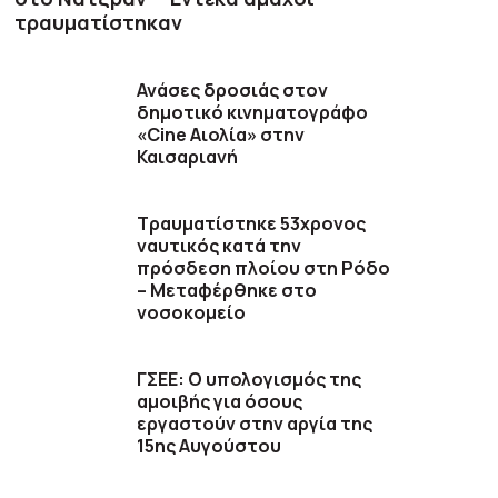
τραυματίστηκαν
Ανάσες δροσιάς στον
δημοτικό κινηματογράφο
«Cine Αιολία» στην
Καισαριανή
Τραυματίστηκε 53χρονος
ναυτικός κατά την
πρόσδεση πλοίου στη Ρόδο
– Μεταφέρθηκε στο
νοσοκομείο
ΓΣΕΕ: Ο υπολογισμός της
αμοιβής για όσους
εργαστούν στην αργία της
15ης Αυγούστου