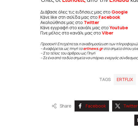
Διάβασε όλες τις ειδήσεις μας στο
Google
Κάνε like στη σελίδα μας στο
Facebook
Ακολούθησε μας στο
Twitter
Κάνε εγγραφή στο κανάλι μας στο
Youtube
Γίνε μέλος στο κανάλι μας στο
Viber
Προσοχή! Επιτρέπεται η αναδημοσίευση των πληροφοριώ
– Αναφέρεται ως πηγή το
ertnews.gr
στο σημείο όπου γίν
– Στο τέλος του άρθρου ως Πηγή
– Σε ένα από τα δύο σημεία να υπάρχει ενεργός σύνδεσμος
TAGS
ERTFLIX
Share
Facebook
Twitter