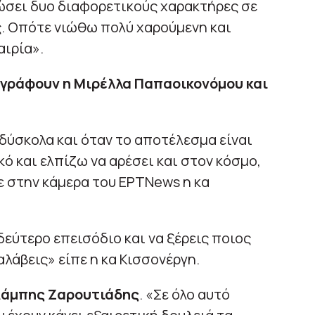
ώσει δυο διαφορετικούς χαρακτήρες σε
ς. Οπότε νιώθω πολύ χαρούμενη και
αιρία».
ογράφουν η Μιρέλλα Παπαοικονόμου και
 δύσκολα και όταν το αποτέλεσμα είναι
κό και ελπίζω να αρέσει και στον κόσμο,
ε στην κάμερα του ΕΡΤNews η κα
εύτερο επεισόδιο και να ξέρεις ποιος
ταλάβεις» είπε η κα Κισσονέργη.
 Λάμπης Ζαρουτιάδης
. «Σε όλο αυτό