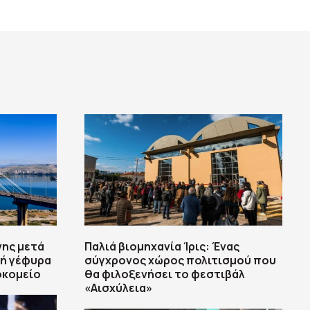
νης μετά
Παλιά βιομηχανία Ίρις: Ένας
ή γέφυρα
σύγχρονος χώρος πολιτισμού που
οκομείο
θα φιλοξενήσει το φεστιβάλ
«Αισχύλεια»