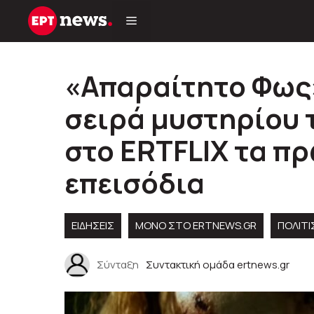
Μετάβαση
σε
περιεχόμενο
«Απαραίτητο Φως»
σειρά μυστηρίου τ
στο ERTFLIX τα π
επεισόδια
ΕΙΔΗΣΕΙΣ
ΜΟΝΟ ΣΤΟ ERTNEWS.GR
ΠΟΛΙΤ
Σύνταξη
Συντακτική ομάδα ertnews.gr