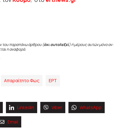
ν του παραπάνω άρθρου (
όχι αυτολεξεί
) ή μέρους αυτών μόνο αν:
εται η αναφορά.
Απαραίτητο Φως
ΕΡΤ
Linkedin
Viber
WhatsApp
Email