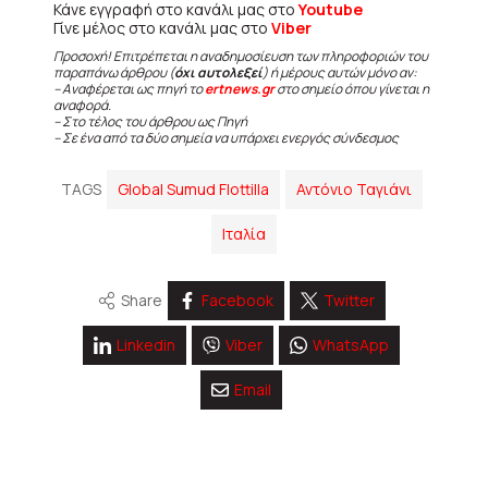
Κάνε εγγραφή στο κανάλι μας στο
Youtube
Γίνε μέλος στο κανάλι μας στο
Viber
Προσοχή! Επιτρέπεται η αναδημοσίευση των πληροφοριών του
παραπάνω άρθρου (
όχι αυτολεξεί
) ή μέρους αυτών μόνο αν:
– Αναφέρεται ως πηγή το
ertnews.gr
στο σημείο όπου γίνεται η
αναφορά.
– Στο τέλος του άρθρου ως Πηγή
– Σε ένα από τα δύο σημεία να υπάρχει ενεργός σύνδεσμος
TAGS
Global Sumud Flottilla
Αντόνιο Ταγιάνι
Ιταλία
Share
Facebook
Twitter
Linkedin
Viber
WhatsApp
Email