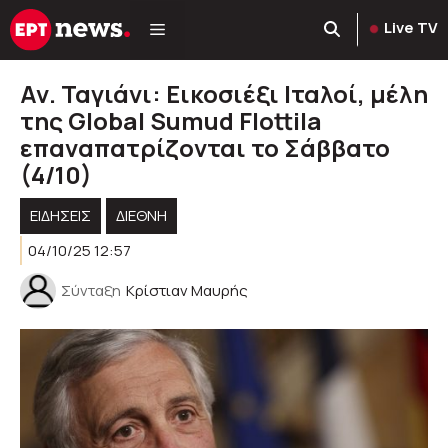
Μετάβαση
Live TV
σε
περιεχόμενο
Αν. Ταγιάνι: Εικοσιέξι Ιταλοί, μέλη
της Global Sumud Flottila
επαναπατρίζονται το Σάββατο
(4/10)
ΕΙΔΗΣΕΙΣ
ΔΙΕΘΝΗ
04/10/25 12:57
Σύνταξη
Κρίστιαν Μαυρής