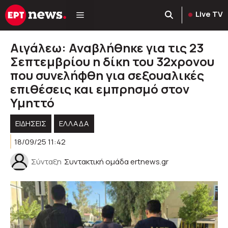
Μετάβαση
Live TV
σε
περιεχόμενο
Αιγάλεω: Αναβλήθηκε για τις 23
Σεπτεμβρίου η δίκη του 32χρονου
που συνελήφθη για σεξουαλικές
επιθέσεις και εμπρησμό στον
Υμηττό
ΕΙΔΗΣΕΙΣ
ΕΛΛΑΔΑ
18/09/25 11:42
Σύνταξη
Συντακτική ομάδα ertnews.gr