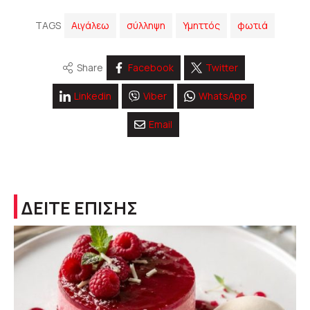
TAGS
Αιγάλεω
σύλληψη
Υμηττός
φωτιά
Share
Facebook
Twitter
Linkedin
Viber
WhatsApp
Email
ΔΕΙΤΕ ΕΠΙΣΗΣ