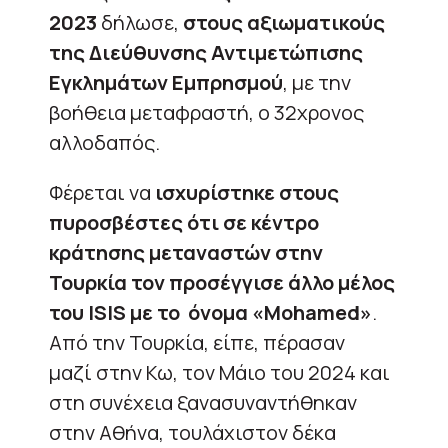
2023
δήλωσε,
στους αξιωματικούς
της Διεύθυνσης Αντιμετώπισης
Εγκλημάτων Εμπρησμού
, με την
βοήθεια μεταφραστή, ο 32χρονος
αλλοδαπός.
Φέρεται να
ισχυρίστηκε στους
πυροσβέστες ότι σε κέντρο
κράτησης μεταναστών στην
Τουρκία τον προσέγγισε άλλο μέλος
του ISIS με το όνομα «Mohamed»
.
Από την Τουρκία, είπε, πέρασαν
μαζί στην Κω, τον Μάιο του 2024 και
στη συνέχεια ξανασυναντήθηκαν
στην Αθήνα, τουλάχιστον δέκα