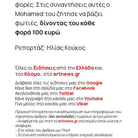
φορές. Στις συναντήσεις αυτές ο
Mohamed του ζήτησε να βάζει
φωτιές,
δίνοντας του κάθε
φορά 100 ευρώ
.
Ρεπορτάζ: Ηλίας Κούκος
Όλες οι
Ειδήσεις
από την
Ελλάδα
και
τον
Κόσμο
, στο
ertnews.gr
Διάβασε όλες τις ειδήσεις μας στο
Google
Κάνε like στη σελίδα μας στο
Facebook
Ακολούθησε μας στο
Twitter
Κάνε εγγραφή στο κανάλι μας στο
Youtube
Γίνε μέλος στο κανάλι μας στο
Viber
Προσοχή! Επιτρέπεται η αναδημοσίευση των πληροφοριών του
παραπάνω άρθρου (
όχι αυτολεξεί
) ή μέρους αυτών μόνο αν:
– Αναφέρεται ως πηγή το
ertnews.gr
στο σημείο όπου γίνεται η
αναφορά.
– Στο τέλος του άρθρου ως Πηγή
– Σε ένα από τα δύο σημεία να υπάρχει ενεργός σύνδεσμος