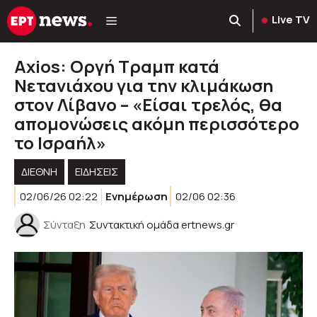
Μετάβαση
Live TV
σε
περιεχόμενο
Axios: Οργή Τραμπ κατά
Νετανιάχου για την κλιμάκωση
στον Λίβανο – «Είσαι τρελός, θα
απομονώσεις ακόμη περισσότερο
το Ισραήλ»
ΔΙΕΘΝΉ
ΕΙΔΗΣΕΙΣ
02/06/26 02:22
Ενημέρωση
02/06 02:36
Σύνταξη
Συντακτική ομάδα ertnews.gr