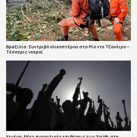
Βραζιλία: Συντριβή ελικοπτέρου στο Ρίο ντε Τζανέιρο –
Tέσσερις νεκροί
Υεμένη: Nέες πυραυλικές επιθέσεις των Χούθι στη