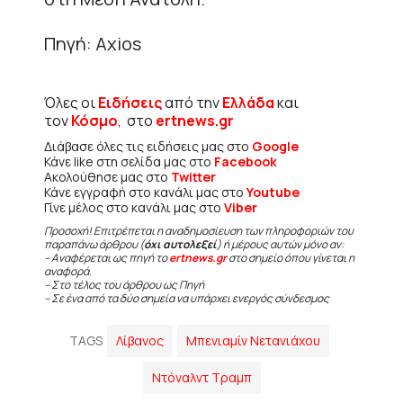
Πηγή: Axios
Όλες οι
Ειδήσεις
από την
Ελλάδα
και
τον
Κόσμο
, στο
ertnews.gr
Διάβασε όλες τις ειδήσεις μας στο
Google
Κάνε like στη σελίδα μας στο
Facebook
Ακολούθησε μας στο
Twitter
Κάνε εγγραφή στο κανάλι μας στο
Youtube
Γίνε μέλος στο κανάλι μας στο
Viber
Προσοχή! Επιτρέπεται η αναδημοσίευση των πληροφοριών του
παραπάνω άρθρου (
όχι αυτολεξεί
) ή μέρους αυτών μόνο αν:
– Αναφέρεται ως πηγή το
ertnews.gr
στο σημείο όπου γίνεται η
αναφορά.
– Στο τέλος του άρθρου ως Πηγή
– Σε ένα από τα δύο σημεία να υπάρχει ενεργός σύνδεσμος
TAGS
Λίβανος
Μπενιαμίν Νετανιάχου
Ντόναλντ Τραμπ