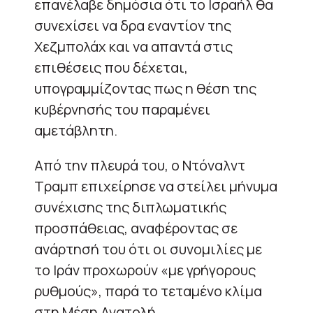
επανέλαβε δημόσια ότι το Ισραήλ θα
συνεχίσει να δρα εναντίον της
Χεζμπολάχ και να απαντά στις
επιθέσεις που δέχεται,
υπογραμμίζοντας πως η θέση της
κυβέρνησής του παραμένει
αμετάβλητη.
Από την πλευρά του, ο Ντόναλντ
Τραμπ επιχείρησε να στείλει μήνυμα
συνέχισης της διπλωματικής
προσπάθειας, αναφέροντας σε
ανάρτησή του ότι οι συνομιλίες με
το Ιράν προχωρούν «με γρήγορους
ρυθμούς», παρά το τεταμένο κλίμα
στη Μέση Ανατολή.