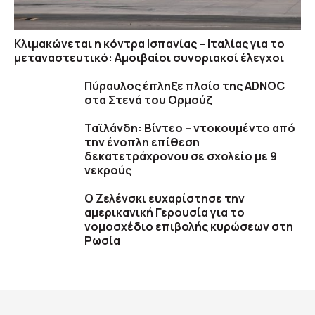
Κλιμακώνεται η κόντρα Ισπανίας – Ιταλίας για το
μεταναστευτικό: Αμοιβαίοι συνοριακοί έλεγχοι
Πύραυλος έπληξε πλοίο της ADNOC
στα Στενά του Ορμούζ
Ταϊλάνδη: Βίντεο – ντοκουμέντο από
την ένοπλη επίθεση
δεκατετράχρονου σε σχολείο με 9
νεκρούς
Ο Ζελένσκι ευχαρίστησε την
αμερικανική Γερουσία για το
νομοσχέδιο επιβολής κυρώσεων στη
Ρωσία