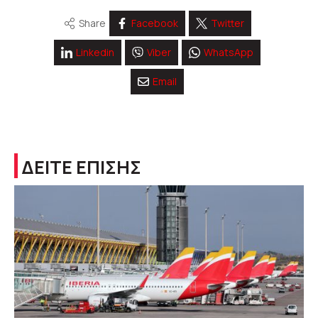
Share
Facebook
Twitter
Linkedin
Viber
WhatsApp
Email
ΔΕΙΤΕ ΕΠΙΣΗΣ