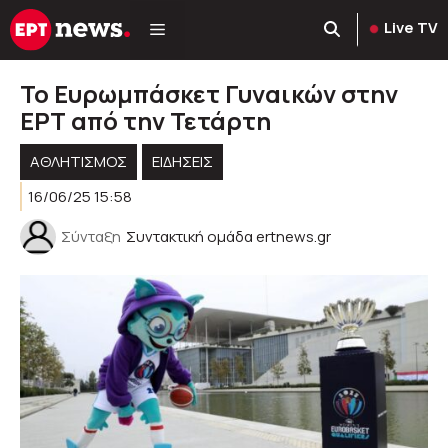
Μετάβαση
Live TV
σε
περιεχόμενο
Το Ευρωμπάσκετ Γυναικών στην
ΕΡΤ από την Τετάρτη
ΑΘΛΗΤΙΣΜΟΣ
ΕΙΔΗΣΕΙΣ
16/06/25 15:58
Σύνταξη
Συντακτική ομάδα ertnews.gr