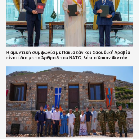
Η αμυντική συμφωνία με Πακιστάν και Σαουδική Αραβία
είναι ίδια με το Άρθρο 5 του ΝΑΤΟ, λέει ο Χακάν Φιντάν