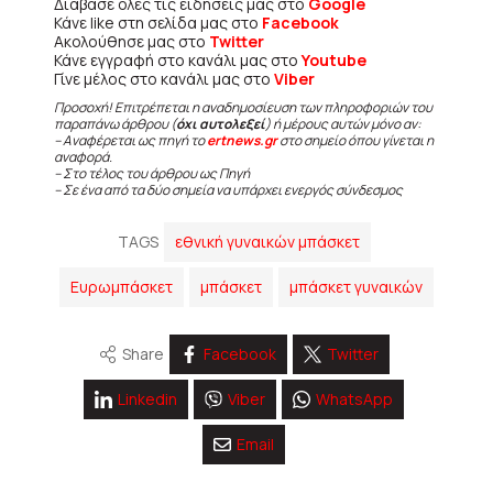
Διάβασε όλες τις ειδήσεις μας στο
Google
Κάνε like στη σελίδα μας στο
Facebook
Ακολούθησε μας στο
Twitter
Κάνε εγγραφή στο κανάλι μας στο
Youtube
Γίνε μέλος στο κανάλι μας στο
Viber
Προσοχή! Επιτρέπεται η αναδημοσίευση των πληροφοριών του
παραπάνω άρθρου (
όχι αυτολεξεί
) ή μέρους αυτών μόνο αν:
– Αναφέρεται ως πηγή το
ertnews.gr
στο σημείο όπου γίνεται η
αναφορά.
– Στο τέλος του άρθρου ως Πηγή
– Σε ένα από τα δύο σημεία να υπάρχει ενεργός σύνδεσμος
TAGS
εθνική γυναικών μπάσκετ
Ευρωμπάσκετ
μπάσκετ
μπάσκετ γυναικών
Share
Facebook
Twitter
Linkedin
Viber
WhatsApp
Email