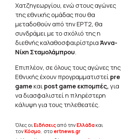
Χατζηγεωργίου, ενώ στους αγώνες
της εθνικής ομάδας που θα
μεταδοθούν από την ΕΡΤ2, θα
συνδράμει με το σχόλιό της η
διεθνής καλαθοσφαιρίστρια
Άννα-
Νίκη Σταμολάμπρου
.
Επιπλέον, σε όλους τους αγώνες της
Εθνικής έχουν προγραμματιστεί
pre
game
και
post game εκπομπές,
για
να διασφαλιστεί η πληρέστερη
κάλυψη για τους τηλεθεατές.
Όλες οι
Ειδήσεις
από την
Ελλάδα
και
τον
Κόσμο
, στο
ertnews.gr