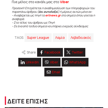
Γίνε μέλος στο κανάλι μας στο
Viber
Προσοχή! Επιτρέπεται η αναδημοσίευση των πληροφοριών του
παραπάνω άρθρου (
όχι αυτολεξεί
) ή μέρους αυτών μόνο αν:
– Αναφέρεται ως πηγή το
ertnews.gr
στο σημείο όπου γίνεται η
αναφορά.
– Στο τέλος του άρθρου ως Πηγή
– Σε ένα από τα δύο σημεία να υπάρχει ενεργός σύνδεσμος
TAGS
Super League
Λαμία
Λεβαδειακός
Share
Facebook
Twitter
Linkedin
Viber
WhatsApp
Email
ΔΕΙΤΕ ΕΠΙΣΗΣ