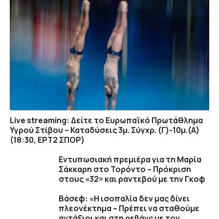
Live streaming: Δείτε το Ευρωπαϊκό Πρωτάθλημα
Υγρού Στίβου – Καταδύσεις 3μ. Σύγχρ. (Γ)-10μ.(Α)
(18:30, ΕΡΤ2 ΣΠΟΡ)
Εντυπωσιακή πρεμιέρα για τη Μαρία
Σάκκαρη στο Τορόντο – Πρόκριση
στους «32» και ραντεβού με την Γκοφ
Βάσεφ: «Η ισοπαλία δεν μας δίνει
πλεονέκτημα – Πρέπει να σταθούμε
αντάξιοι και στη ρεβάνς με τον