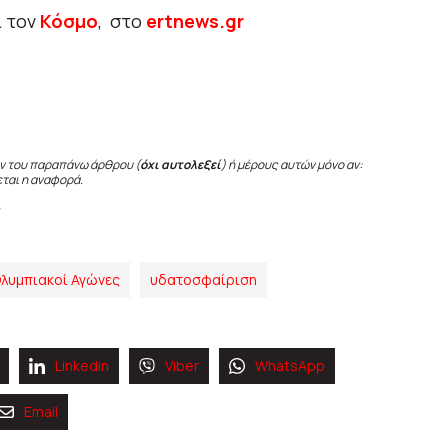
ι τον
Κόσμο
, στο
ertnews.gr
ν του παραπάνω άρθρου (
όχι αυτολεξεί
) ή μέρους αυτών μόνο αν:
εται η αναφορά.
λυμπιακοί Αγώνες
υδατοσφαίριση
Linkedin
Viber
WhatsApp
Email