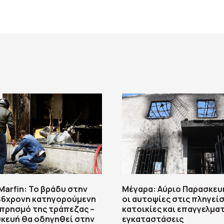
arfin: Το βράδυ στην
Μέγαρα: Αύριο Παρασκευ
 46χρονη κατηγορούμενη
οι αυτοψίες στις πληγεί
μπρησμό της τράπεζας –
κατοικίες και επαγγελμα
κευή θα οδηγηθεί στην
εγκαταστάσεις