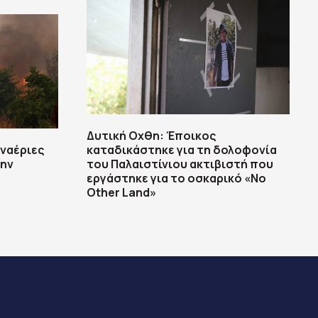
Δυτική Οχθη: Έποικος
εναέριες
καταδικάστηκε για τη δολοφονία
την
του Παλαιστίνιου ακτιβιστή που
εργάστηκε για το οσκαρικό «No
Other Land»