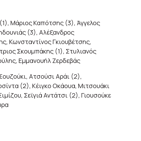
1), Μάριος Καπότσης (3), Άγγελος
ηδουνιάς (3), Αλέξανδρος
ης, Κωνσταντίνος Γκιουβέτσης,
τριος Σκουμπάκης (1), Στυλιανός
ούλης, Εμμανουήλ Ζερδεβάς
ουζούκι, Ατσούσι Αράι (2),
οσίντα (2), Κέιγκο Οκάουα, Μιτσουάκι
Σιμίζου, Σεϊγιά Αντάτσι (2), Γιουσούκε
ύρα