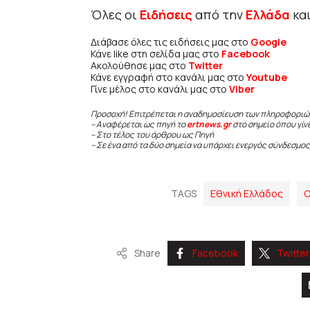
Όλες οι
Ειδήσεις
από την
Ελλάδα
κα
Διάβασε όλες τις ειδήσεις μας στο
Google
Κάνε like στη σελίδα μας στο
Facebook
Ακολούθησε μας στο
Twitter
Κάνε εγγραφή στο κανάλι μας στο
Youtube
Γίνε μέλος στο κανάλι μας στο
Viber
Προσοχή! Επιτρέπεται η αναδημοσίευση των πληροφοριώ
– Αναφέρεται ως πηγή το
ertnews.gr
στο σημείο όπου γίν
– Στο τέλος του άρθρου ως Πηγή
– Σε ένα από τα δύο σημεία να υπάρχει ενεργός σύνδεσμος
TAGS
Εθνική Ελλάδος
Ο
Share
Facebook
Twitter