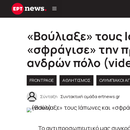
Μετάβαση
σε
περιεχόμενο
«Βούλιαξε» τους 
«σφράγισε» την π
ανδρών πόλο (vid
FRONTPAGE
ΑΘΛΗΤΙΣΜΟΣ
ΟΛΥΜΠΙΑΚΟΊ Α
Σύνταξη
Συντακτική ομάδα ertnews.gr
Το αντιπροσωπευτικό μας συγκρ