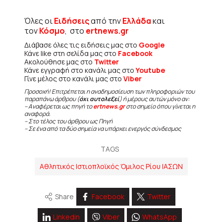
Όλες οι
Ειδήσεις
από την
Ελλάδα
και
τον
Κόσμο
, στο
ertnews.gr
Διάβασε όλες τις ειδήσεις μας στο
Google
Κάνε like στη σελίδα μας στο
Facebook
Ακολούθησε μας στο
Twitter
Κάνε εγγραφή στο κανάλι μας στο
Youtube
Γίνε μέλος στο κανάλι μας στο
Viber
Προσοχή! Επιτρέπεται η αναδημοσίευση των πληροφοριών του
παραπάνω άρθρου (
όχι αυτολεξεί
) ή μέρους αυτών μόνο αν:
– Αναφέρεται ως πηγή το
ertnews.gr
στο σημείο όπου γίνεται η
αναφορά.
– Στο τέλος του άρθρου ως Πηγή
– Σε ένα από τα δύο σημεία να υπάρχει ενεργός σύνδεσμος
TAGS
Αθλητικός Ιστιοπλοϊκός Όμιλος Ρίου ΙΑΣΩΝ
Share
Facebook
Twitter
Linkedin
Viber
WhatsApp