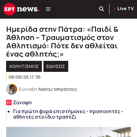
Μετάβαση
Live TV
σε
περιεχόμενο
Ημερίδα στην Πάτρα: «Παιδί &
Άθληση – Τραυματισμός στον
Αθλητισμό: Πότε δεν αθλείται
ένας αθλητής;»
ΑΘΛΗΤΙΣΜΟΣ
ΕΙΔΗΣΕΙΣ
08/06/26 17:36
Σύνταξη
Νάσος Μπράτσος
Σύνοψη
Για πρώτη φορά επιστήμονες - προπονητές -
αθλητές στο ίδιο τραπέζι