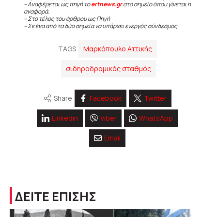
– Αναφέρεται ως πηγή το
ertnews.gr
στο σημείο όπου γίνεται η
αναφορά.
– Στο τέλος του άρθρου ως Πηγή
– Σε ένα από τα δύο σημεία να υπάρχει ενεργός σύνδεσμος
TAGS
Μαρκόπουλο Αττικής
σιδηροδρομικός σταθμός
Share
Facebook
Twitter
Linkedin
Viber
WhatsApp
Email
ΔΕΙΤΕ ΕΠΙΣΗΣ