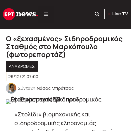
Μετάβαση
σε
Live TV
περιεχόμενο
Ο «ξεχασμένος» Σιδηροδρομικός
Σταθμός στο Μαρκόπουλο
(φωτορεπορτάζ)
ΑΝΑΔΡΟΜΈΣ
26/12/21 07:00
Σύνταξη
Νάσος Μπράτσος
«Στολίδι» βιομηχανικής και
σιδηροδρομικής κληρονομιάς