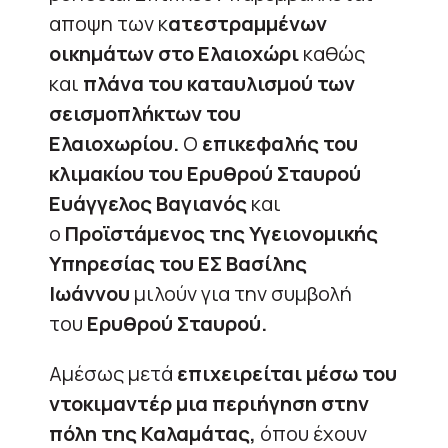
αποψη των κ
ατεστραμμένων
οικημάτων στο Ελαιοχώρι
καθώς
και
πλάνα του καταυλισμού των
σεισμοπλήκτων του
Ελαιοχωρίου.
Ο
επικεφαλής του
κλιμακίου του Ερυθρού Σταυρού
Ευάγγελος Βαγιανός
και
ο
Προϊστάμενος της Υγειονομικής
Υπηρεσίας του ΕΣ Βασίλης
Ιωάννου
μιλούν για την συμβολή
του
Ερυθρού Σταυρού.
Αμέσως μετά
επιχειρείται μέσω του
ντοκιμαντέρ μια περιήγηση στην
πόλη της Καλαμάτας,
όπου έχουν