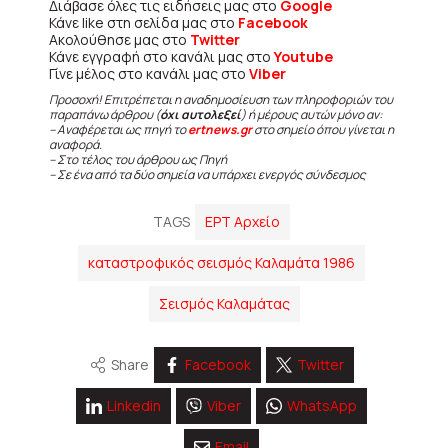
Διάβασε όλες τις ειδήσεις μας στο
Google
Κάνε like στη σελίδα μας στο
Facebook
Ακολούθησε μας στο
Twitter
Κάνε εγγραφή στο κανάλι μας στο
Youtube
Γίνε μέλος στο κανάλι μας στο
Viber
Προσοχή! Επιτρέπεται η αναδημοσίευση των πληροφοριών του
παραπάνω άρθρου (
όχι αυτολεξεί
) ή μέρους αυτών μόνο αν:
– Αναφέρεται ως πηγή το
ertnews.gr
στο σημείο όπου γίνεται η
αναφορά.
– Στο τέλος του άρθρου ως Πηγή
– Σε ένα από τα δύο σημεία να υπάρχει ενεργός σύνδεσμος
TAGS
ΕΡΤ Αρχείο
καταστροφικός σεισμός Καλαμάτα 1986
Σεισμός Καλαμάτας
Share
Facebook
Twitter
Linkedin
Viber
WhatsApp
Email