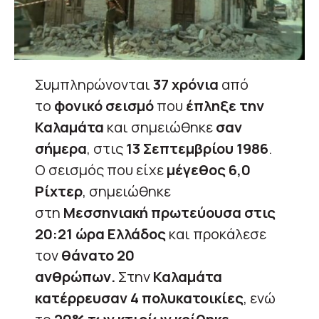
Συμπληρώνονται
37 χρόνια
από
το
φονικό σεισμό
που
έπληξε την
Καλαμάτα
και σημειώθηκε
σαν
σήμερα
, στις
13 Σεπτεμβρίου 1986
.
Ο σεισμός που είχε
μέγεθος 6,0
Ρίχτερ
, σημειώθηκε
στη
Μεσσηνιακή πρωτεύουσα στις
20:21 ώρα Ελλάδος
και προκάλεσε
τον
θάνατο 20
ανθρώπων.
Στην
Καλαμάτα
κατέρρευσαν 4 πολυκατοικίες
, ενώ