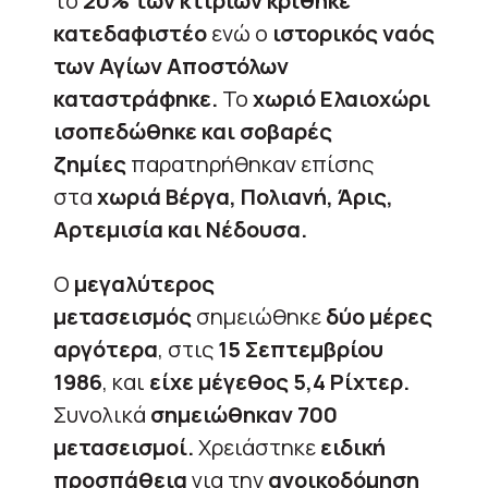
το
20% των κτιρίων κρίθηκε
κατεδαφιστέο
ενώ ο
ιστορικός ναός
των Αγίων Αποστόλων
καταστράφηκε.
Το
χωριό Ελαιοχώρι
ισοπεδώθηκε και σοβαρές
ζημίες
παρατηρήθηκαν επίσης
στα
χωριά Βέργα, Πολιανή, Άρις,
Αρτεμισία και Νέδουσα.
Ο
μεγαλύτερος
μετασεισμός
σημειώθηκε
δύο μέρες
αργότερα
, στις
15 Σεπτεμβρίου
1986
, και
είχε μέγεθος 5,4 Ρίχτερ.
Συνολικά
σημειώθηκαν 700
μετασεισμοί.
Χρειάστηκε
ειδική
προσπάθεια
για την
ανοικοδόμηση