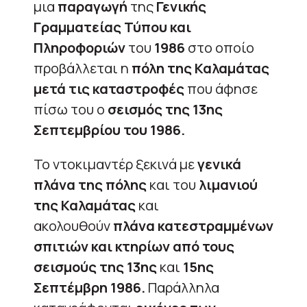
μια
παραγωγή
της
Γενικής
Γραμματείας Τύπου και
Πληροφοριών
του
1986
στο οποίο
προβάλλεται η
πόλη της Καλαμάτας
μετά τις καταστροφές
που άφησε
πίσω του ο
σεισμός της 13ης
Σεπτεμβρίου του 1986.
Το ντοκιμαντέρ ξεκινά με
γενικά
πλάνα της πόλης
και του
λιμανιού
της Καλαμάτας
και
ακολουθούν
πλάνα κατεστραμμένων
σπιτιών και κτηρίων από τους
σεισμούς της 13ης
και
15ης
Σεπτέμβρη 1986.
Παράλληλα