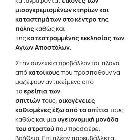
καταγράφονται
εικόνες των
μισογκρεμισμένων κτηρίων και
καταστημάτων στο κέντρο της
πόλης
καθώς και
της
κατεστραμμένης εκκλησίας των
Αγίων Αποστόλων
.
Στην συνέχεια προβάλλονται πλάνα
από
κατοίκους
που προσπαθούν να
μαζέψουν αντικείμενα από
τα
ερείπια των
σπιτιών
τους,
οικογένειες
καθισμένες έξω από τα σπίτια
τους
καθώς και μια
υγειονομική μονάδα
του στρατού
που προσφέρει
βοήθεια. Επιπλέον παρεμβάλλεται