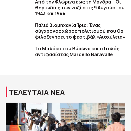
Από την Φλώρινα έως τη Μάνδρα – Οι
θηριωδίες των ναζί στις 9 Αυγούστου
1943 και 1944
Παλιά βιομηχανία Ίρις: Ένας
σύγχρονος χώρος πολιτισμού που θα
φιλοξενήσει το φεστιβάλ «Αισχύλεια»
Το Μπλόκο του Βύρωνα και ο Ιταλός
αντιφασίστας Marcello Baravalle
ΤΕΛΕΥΤΑΙΑ ΝΕΑ