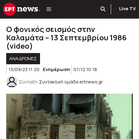
Μετάβαση
Live TV
σε
περιεχόμενο
Ο φονικός σεισμός στην
Καλαμάτα – 13 Σεπτεμβρίου 1986
(video)
ΑΝΑΔΡΟΜΈΣ
13/09/23 11:20
Ενημέρωση
07/12 10:18
Σύνταξη
Συντακτική ομάδα ertnews.gr