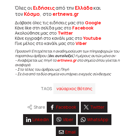
Όλες οι
Ειδήσεις
από την
Ελλάδα
και
τον
Κόσμο
, στο
ertnews.gr
Διάβασε όλες τις ειδήσεις μας στο
Google
Κάνε like στη σελίδα μας στο
Facebook
Ακολούθησε μας στο
Twitter
Κάνε εγγραφή στο κανάλι μας στο
Youtube
Γίνε μέλος στο κανάλι μας στο
Viber
Προσοχή! Επιτρέπεται η αναδημοσίευση των πληροφοριών του
παραπάνω άρθρου (
όχι αυτολεξεί
) ή μέρους αυτών μόνο αν:
– Αναφέρεται ως πηγή το
ertnews.gr
στο σημείο όπου γίνεται η
αναφορά.
– Στο τέλος του άρθρου ως Πηγή
– Σε ένα από τα δύο σημεία να υπάρχει ενεργός σύνδεσμος
TAGS
ναύαρχος Βότσης
Share
Facebook
Twitter
Linkedin
Viber
WhatsApp
Email