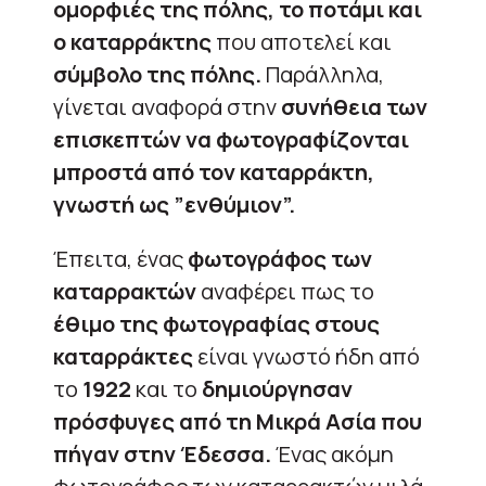
ομορφιές της πόλης, το ποτάμι και
ο καταρράκτης
που αποτελεί και
σύμβολο της πόλης.
Παράλληλα,
γίνεται αναφορά στην
συνήθεια των
επισκεπτών να φωτογραφίζονται
μπροστά από τον καταρράκτη,
γνωστή ως ”ενθύμιον”.
Έπειτα, ένας
φωτογράφος των
καταρρακτών
αναφέρει πως το
έθιμο της φωτογραφίας στους
καταρράκτες
είναι γνωστό ήδη από
το
1922
και το
δημιούργησαν
πρόσφυγες από τη Μικρά Ασία που
πήγαν στην Έδεσσα.
Ένας ακόμη