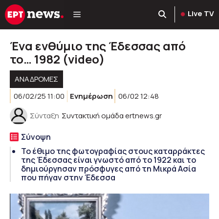
Μετάβαση
Live TV
σε
περιεχόμενο
Ένα ενθύμιο της Έδεσσας από
το… 1982 (video)
ΑΝΑΔΡΟΜΈΣ
06/02/25 11:00
Ενημέρωση
06/02 12:48
Σύνταξη
Συντακτική ομάδα ertnews.gr
Σύνοψη
Το έθιμο της φωτογραφίας στους καταρράκτες
της Έδεσσας είναι γνωστό από το 1922 και το
δημιούργησαν πρόσφυγες από τη Μικρά Ασία
που πήγαν στην Έδεσσα