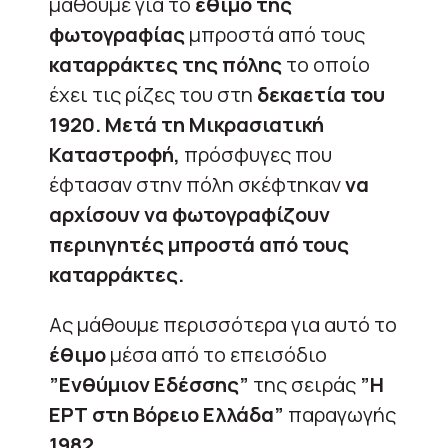
μάθουμε για το
έθιμο της
φωτογραφίας
μπροστά από τους
καταρράκτες της πόλης
το οποίο
έχει τις ρίζες του στη
δεκαετία του
1920.
Μετά τη Μικρασιατική
Καταστροφή,
πρόσφυγες που
έφτασαν στην πόλη σκέφτηκαν
να
αρχίσουν να φωτογραφίζουν
περιηγητές μπροστά από τους
καταρράκτες.
Ας μάθουμε περισσότερα για αυτό το
έθιμο
μέσα από το επεισόδιο
”Ενθύμιον Εδέσσης”
της σειράς
”Η
ΕΡΤ στη Βόρειο Ελλάδα”
παραγωγής
1982
.