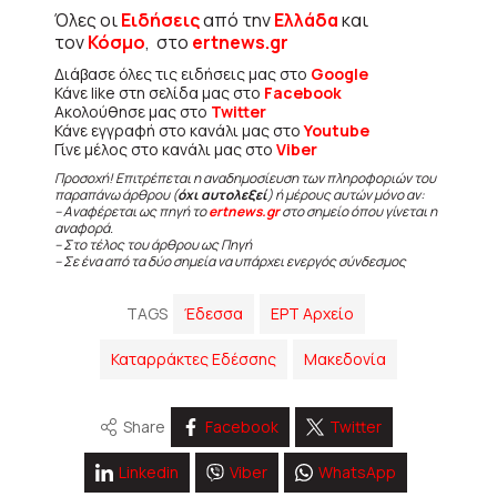
Όλες οι
Ειδήσεις
από την
Ελλάδα
και
τον
Κόσμο
, στο
ertnews.gr
Διάβασε όλες τις ειδήσεις μας στο
Google
Κάνε like στη σελίδα μας στο
Facebook
Ακολούθησε μας στο
Twitter
Κάνε εγγραφή στο κανάλι μας στο
Youtube
Γίνε μέλος στο κανάλι μας στο
Viber
Προσοχή! Επιτρέπεται η αναδημοσίευση των πληροφοριών του
παραπάνω άρθρου (
όχι αυτολεξεί
) ή μέρους αυτών μόνο αν:
– Αναφέρεται ως πηγή το
ertnews.gr
στο σημείο όπου γίνεται η
αναφορά.
– Στο τέλος του άρθρου ως Πηγή
– Σε ένα από τα δύο σημεία να υπάρχει ενεργός σύνδεσμος
TAGS
Έδεσσα
ΕΡΤ Αρχείο
Καταρράκτες Εδέσσης
Μακεδονία
Share
Facebook
Twitter
Linkedin
Viber
WhatsApp