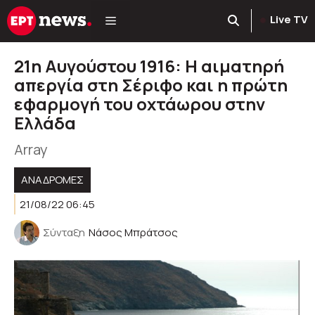
Μετάβαση
Live TV
σε
περιεχόμενο
21η Αυγούστου 1916: H αιματηρή
απεργία στη Σέριφο και η πρώτη
εφαρμογή του οχτάωρου στην
Ελλάδα
Array
ΑΝΑΔΡΟΜΈΣ
21/08/22 06:45
Σύνταξη
Νάσος Μπράτσος