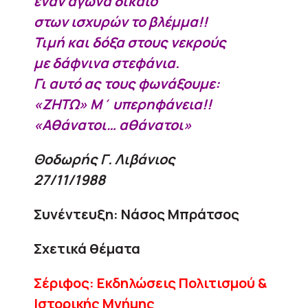
έναν αγώνα δίκαιο
στων ισχυρών το βλέμμα!!
Τιμή και δόξα στους νεκρούς
με δάφνινα στεφάνια.
Γι αυτό ας τους φωνάξουμε:
«ΖΗΤΩ» Μ΄ υπερηφάνεια!!
«Αθάνατοι… αθάνατοι»
Θοδωρής Γ. Λιβάνιος
27/11/1988
Συνέντευξη: Νάσος Μπράτσος
Σχετικά θέματα
Σέριφος: Eκδηλώσεις Πολιτισμού &
Ιστορικής Μνήμης