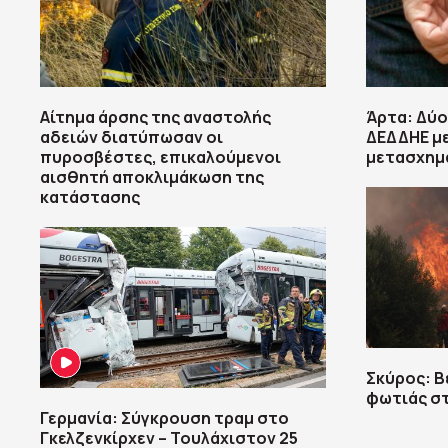
Αίτημα άρσης της αναστολής
Άρτα: Δύο
αδειών διατύπωσαν οι
ΔΕΔΔΗΕ με
πυροσβέστες, επικαλούμενοι
μετασχημ
αισθητή αποκλιμάκωση της
κατάστασης
Σκύρος: Β
φωτιάς σ
Γερμανία: Σύγκρουση τραμ στο
Γκελζενκίρχεν – Τουλάχιστον 25