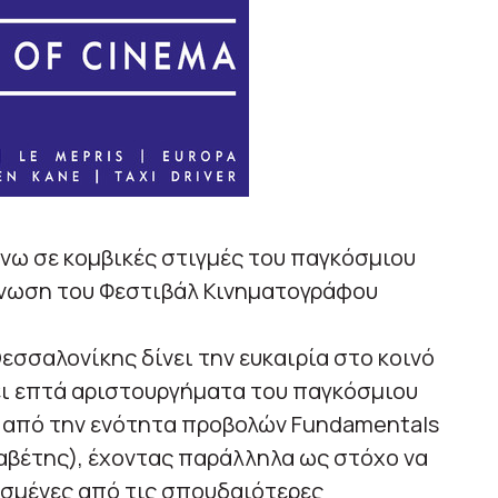
νω σε κομβικές στιγμές του παγκόσμιου
άνωση του Φεστιβάλ Κινηματογράφου
σσαλονίκης δίνει την ευκαιρία στο κοινό
ι επτά αριστουργήματα του παγκόσμιου
α από την ενότητα προβολών Fundamentals
αβέτης), έχοντας παράλληλα ως στόχο να
ισμένες από τις σπουδαιότερες