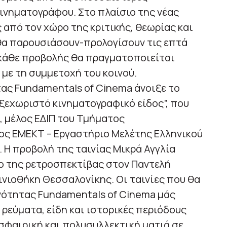
κινηματογράφου. Στο πλαίσιο της νέας
 από τον χώρο της κριτικής, θεωρίας και
θα παρουσιάσουν-προλογίσουν τις επτά
ς κάθε προβολής θα πραγματοποιείται
με τη συμμετοχή του κοινού.
ας Fundamentals of Cinema άνοιξε το
 ξεχωριστό κινηματογραφικό είδος”, που
 μέλος ΕΔΙΠ του Τμήματος
ος ΕΜΕΚΤ – Εργαστήριο Μελέτης Ελληνικού
Η προβολή της ταινίας Μικρά Αγγλία
 της ρετροσπεκτίβας στον Παντελή
νιοθήκη Θεσσαλονίκης. Οι ταινίες που θα
νότητας Fundamentals of Cinema μάς
 ρεύματα, είδη και ιστορικές περιόδους
σφαιρική και πολυσυλλεκτική ματιά σε