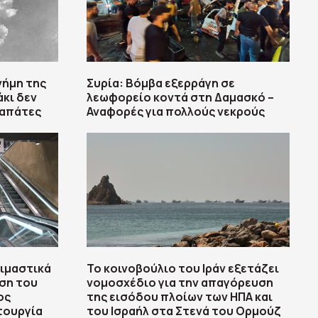
νήμη της
Συρία: Βόμβα εξερράγη σε
άκι δεν
λεωφορείο κοντά στη Δαμασκό –
ταπάτες
Αναφορές για πολλούς νεκρούς
κιμαστικά
To κοινοβούλιο του Ιράν εξετάζει
ση του
νομοσχέδιο για την απαγόρευση
ος
της εισόδου πλοίων των ΗΠΑ και
ιτουργία
του Ισραήλ στα Στενά του Ορμούζ