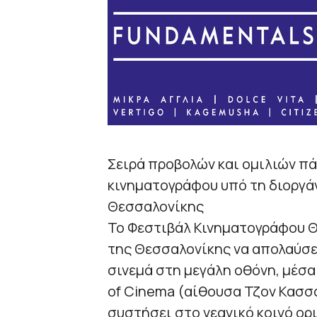
Σειρά προβολών και ομιλιών πά
κινηματογράφου υπό τη διοργ
Θεσσαλονίκης
Το Φεστιβάλ Κινηματογράφου Θε
της Θεσσαλονίκης να απολαύσε
σινεμά στη μεγάλη οθόνη, μέσ
of Cinema (αίθουσα Τζον Κασσ
συστήσει στο νεανικό κοινό ορ