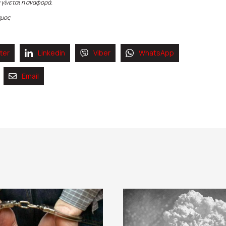
 γίνεται η αναφορά.
σμος
ter
Linkedin
Viber
WhatsApp
Email