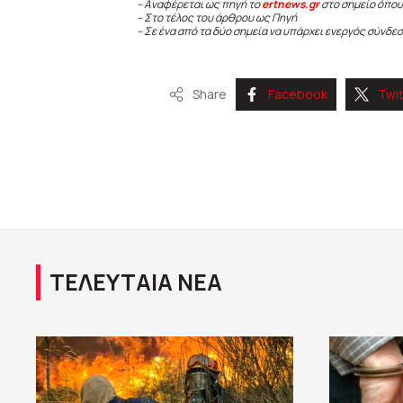
– Αναφέρεται ως πηγή το
ertnews.gr
στο σημείο όπου
– Στο τέλος του άρθρου ως Πηγή
– Σε ένα από τα δύο σημεία να υπάρχει ενεργός σύνδε
Share
Facebook
Twit
ΤΕΛΕΥΤΑΙΑ ΝΕΑ