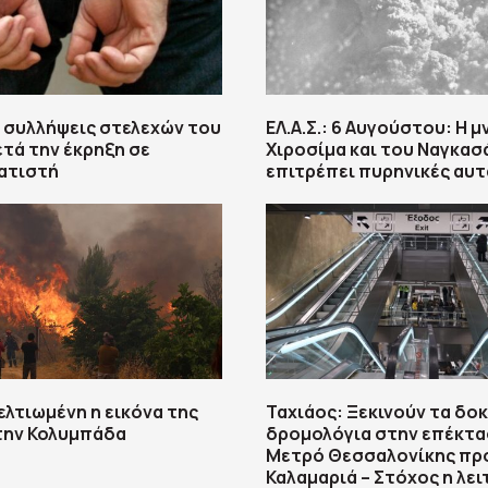
 συλλήψεις στελεχών του
ΕΛ.Α.Σ.: 6 Αυγούστου: Η μ
τά την έκρηξη σε
Χιροσίμα και του Ναγκασ
ατιστή
επιτρέπει πυρηνικές αυ
ελτιωμένη η εικόνα της
Ταχιάος: Ξεκινούν τα δο
την Κολυμπάδα
δρομολόγια στην επέκτα
Μετρό Θεσσαλονίκης πρ
Καλαμαριά – Στόχος η λε