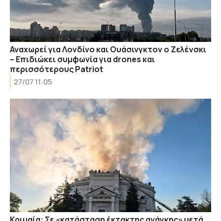
Αναχωρεί για Λονδίνο και Ουάσινγκτον ο Ζελένσκι
– Επιδιώκει συμφωνία για drones και
περισσότερους Patriot
27/07 11:05
Κριμαία: Σε «κατάσταση έκτακτης ανάγκης» μετά