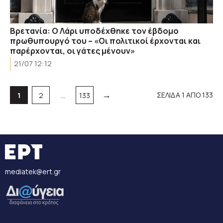
Βρετανία: Ο Λάρι υποδέχθηκε τον έβδομο
πρωθυπουργό του – «Οι πολιτικοί έρχονται και
παρέρχονται, οι γάτες μένουν»
21/07 12:12
→
Σελίδα
Σελίδα
Σελίδα
ΣΕΛΙΔΑ 1 ΑΠΟ 133
1
2
…
133
mediatek@ert.gr