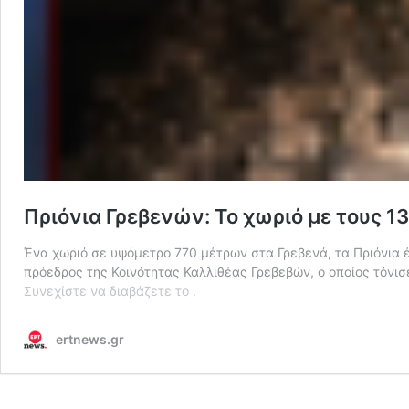
Πριόνια Γρεβενών: Το χωριό με τους 1
Ένα χωριό σε υψόμετρο 770 μέτρων στα Γρεβενά, τα Πριόνια 
πρόεδρος της Κοινότητας Καλλιθέας Γρεβεβών, ο οποίος τόνισ
Πριόνια
Συνεχίστε να διαβάζετε το
.
Γρεβενών:
Το
ertnews.gr
χωριό
με
τους
13