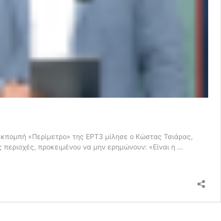
 εκπομπή «Περίμετρο» της ΕΡΤ3 μίλησε ο Κώστας Τσιάρας,
ς περιοχές, προκειμένου να μην ερημώνουν: «Είναι η …