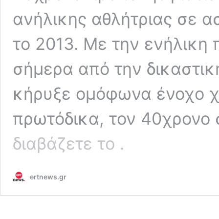
ανήλικης αθλήτριας σε α
το 2013. Με την ενήλικη
σήμερα από την δικαστική
κήρυξε ομόφωνα ένοχο χ
πρωτόδικα, τον 40χρονο
Κάθειρξη
διαβάζετε το
.
13
ετών
στον
ertnews.gr
προπονητή
ιστιοπλοΐας
για
την
υπόθεση