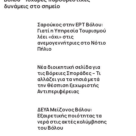
δυνάμεις στο σημείο
Σαρούκος στην ΕΡΤ Βόλου:
Γιατί η Υπηρεσία Τουρισμού
λέει «όχι» στις
ανεμογεννήτριες στο Νότιο
Πήλιο
Νέα διοικητική σελίδα για
τις Βόρειες Σποράδες – Τι
αλλάζει για τα νησιά μετά
την θέσπιση ξεχωριστής
Αντιπεριφέρειας
ΔΕΥΑ Μείζονος Βόλου:
Εξαιρετικής ποιότητας τα
νερά στις ακτές κολύμβησης
του Βόλου