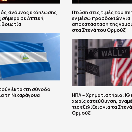
λός κίνδυνος εκδήλωσης
Πτώση στις τιμές του πε
 σήμερα σε Αττική,
εν μέσω προσδοκιών για
ι Βοιωτία
αποκατάσταση της ναυσ
στα Στενά του Ορμούζ
τούν έκτακτη σύνοδο
ια τη Νικαράγουα
ΗΠΑ – Χρηματιστήριο: Κλ
χωρίς κατεύθυνση, αναμ
τις εξελίξεις για τα Στεν
Ορμούζ