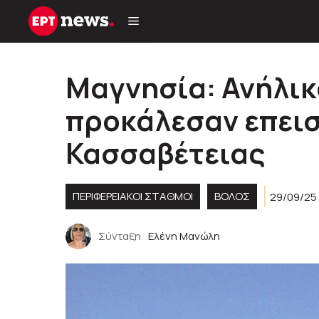
Μετάβαση
σε
περιεχόμενο
Μαγνησία: Ανήλικ
προκάλεσαν επεισ
Κασσαβέτειας
ΠΕΡΙΦΕΡΕΙΑΚΟΊ ΣΤΑΘΜΟΊ
ΒΟΛΟΣ
29/09/25
Σύνταξη
Ελένη Μανώλη