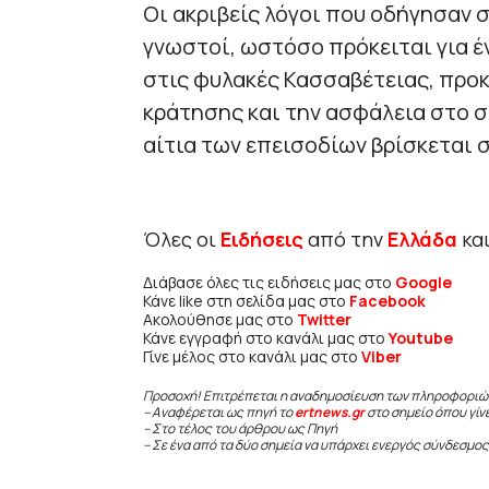
Οι ακριβείς λόγοι που οδήγησαν σ
γνωστοί, ωστόσο πρόκειται για 
στις φυλακές Κασσαβέτειας, προκ
κράτησης και την ασφάλεια στο σ
αίτια των επεισοδίων βρίσκεται σ
Όλες οι
Ειδήσεις
από την
Ελλάδα
κα
Διάβασε όλες τις ειδήσεις μας στο
Google
Κάνε like στη σελίδα μας στο
Facebook
Ακολούθησε μας στο
Twitter
Κάνε εγγραφή στο κανάλι μας στο
Youtube
Γίνε μέλος στο κανάλι μας στο
Viber
Προσοχή! Επιτρέπεται η αναδημοσίευση των πληροφοριώ
– Αναφέρεται ως πηγή το
ertnews.gr
στο σημείο όπου γίν
– Στο τέλος του άρθρου ως Πηγή
– Σε ένα από τα δύο σημεία να υπάρχει ενεργός σύνδεσμος