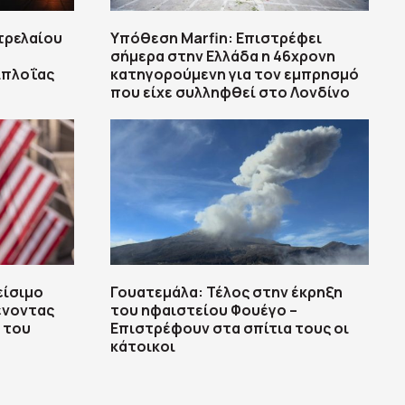
τρελαίου
Υπόθεση Marfin: Επιστρέφει
σήμερα στην Ελλάδα η 46χρονη
ιπλοΐας
κατηγορούμενη για τον εμπρησμό
που είχε συλληφθεί στο Λονδίνο
είσιμο
Γουατεμάλα: Τέλος στην έκρηξη
ένοντας
του ηφαιστείου Φουέγο –
ά του
Επιστρέφουν στα σπίτια τους οι
κάτοικοι