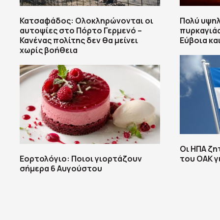
Κατσαφάδος: Ολοκληρώνονται οι
Πολύ υψη
αυτοψίες στο Πόρτο Γερμενό –
πυρκαγιάς
Κανένας πολίτης δεν θα μείνει
Εύβοια κα
χωρίς βοήθεια
Οι ΗΠΑ ζη
Εορτολόγιο: Ποιοι γιορτάζουν
του ΟΑΚ γ
σήμερα 6 Αυγούστου