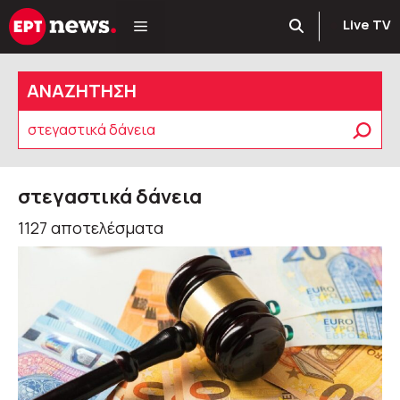
Μετάβαση
Live TV
σε
περιεχόμενο
ΑΝΑΖΗΤΗΣΗ
Αναζήτηση
στεγαστικά δάνεια
1127 αποτελέσματα