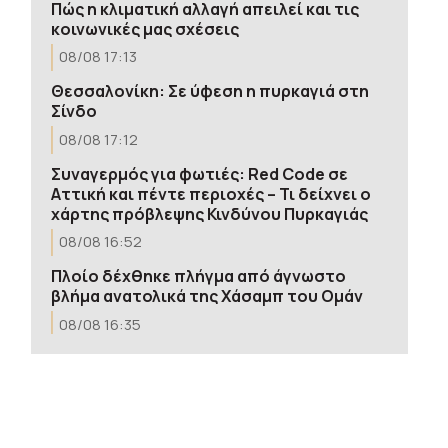
Πώς η κλιματική αλλαγή απειλεί και τις
κοινωνικές μας σχέσεις
08/08 17:13
Θεσσαλονίκη: Σε ύφεση η πυρκαγιά στη
Σίνδο
08/08 17:12
Συναγερμός για φωτιές: Red Code σε
Αττική και πέντε περιοχές – Τι δείχνει ο
χάρτης πρόβλεψης Κινδύνου Πυρκαγιάς
08/08 16:52
Πλοίο δέχθηκε πλήγμα από άγνωστο
βλήμα ανατολικά της Χάσαμπ του Ομάν
08/08 16:35
Η ασυνήθιστη ιστορία του λευκού
κουταβιού που «υιοθετήθηκε» από
αγέλη λύκων για περίπου 40 ημέρες
08/08 16:19