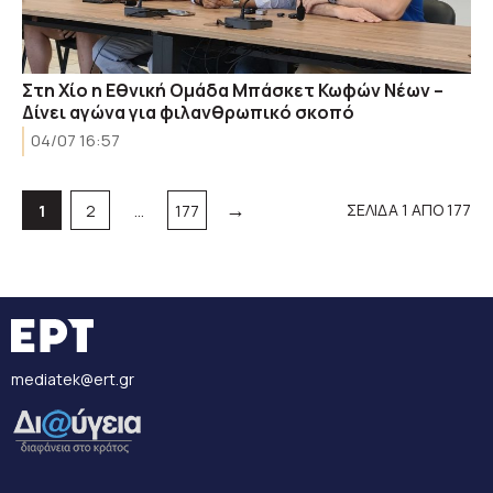
Στη Χίο η Εθνική Ομάδα Μπάσκετ Κωφών Νέων –
Δίνει αγώνα για φιλανθρωπικό σκοπό
04/07 16:57
→
Σελίδα
Σελίδα
Σελίδα
ΣΕΛΙΔΑ 1 ΑΠΟ 177
1
2
…
177
mediatek@ert.gr