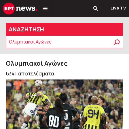
Μετάβαση
Live TV
σε
περιεχόμενο
ΑΝΑΖΗΤΗΣΗ
Αναζήτηση
Ολυμπιακοί Αγώνες
6341 αποτελέσματα