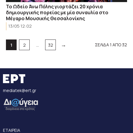
Το Ωδείο Άνω Πόλης γιορτάζει 20 χρόνια
δημιουργικής πορείας με μία συναυλία στο
Μέγαρο Μουσικής Θεσσαλονίκης
13/05 12:02
→
Σελίδα
Σελίδα
Σελίδα
ΣΕΛΙΔΑ 1 ΑΠΟ 32
1
2
…
32
mediatek@ert.gr
ΕΤΑΙΡΕΙΑ