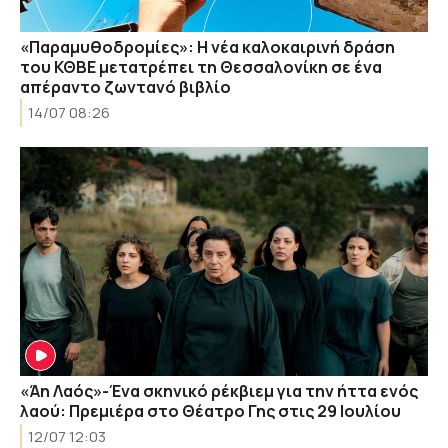
«Παραμυθοδρομίες»: Η νέα καλοκαιρινή δράση
του ΚΘΒΕ μετατρέπει τη Θεσσαλονίκη σε ένα
απέραντο ζωντανό βιβλίο
14/07 08:26
«Άη Λαός»-Ένα σκηνικό ρέκβιεμ για την ήττα ενός
λαού: Πρεμιέρα στο Θέατρο Γης στις 29 Ιουλίου
12/07 12:03