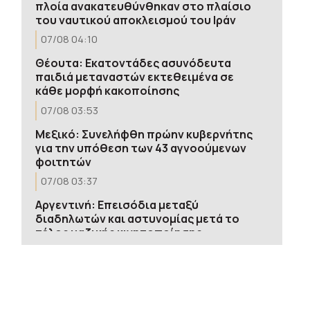
πλοία ανακατευθύνθηκαν στο πλαίσιο
του ναυτικού αποκλεισμού του Ιράν
07/08 04:10
Θέουτα: Εκατοντάδες ασυνόδευτα
παιδιά μεταναστών εκτεθειμένα σε
κάθε μορφή κακοποίησης
07/08 03:53
Μεξικό: Συνελήφθη πρώην κυβερνήτης
για την υπόθεση των 43 αγνοούμενων
φοιτητών
07/08 03:37
Αργεντινή: Επεισόδια μεταξύ
διαδηλωτών και αστυνομίας μετά το
τέλος μαζικής κινητοποίησης
07/08 03:21
Νέο Μεξικό: Πρόστιμο 567 εκατ.
δολαρίων στη Meta για βλάβες που
προκάλεσαν οι πλατφόρμες της σε