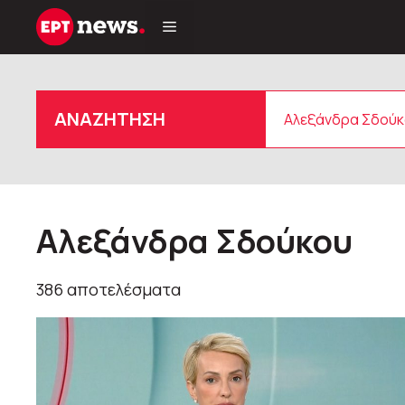
Μετάβαση
σε
περιεχόμενο
Αναζήτηση
ΑΝΑΖΗΤΗΣΗ
Αλεξάνδρα Σδούκου
386 αποτελέσματα