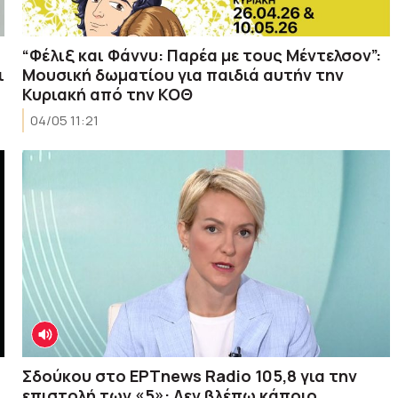
“Φέλιξ και Φάννυ: Παρέα με τους Μέντελσον”:
ι
Μουσική δωματίου για παιδιά αυτήν την
Κυριακή από την ΚΟΘ
04/05 11:21
Σδούκου στο ΕΡΤnews Radio 105,8 για την
επιστολή των «5»: Δεν βλέπω κάποιο